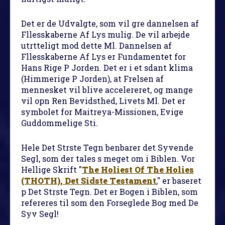
Det er de Udvalgte, som vil gre dannelsen af
Fllesskaberne Af Lys mulig. De vil arbejde
utrtteligt mod dette Ml. Dannelsen af
Fllesskaberne Af Lys er Fundamentet for
Hans Rige P Jorden. Det er i et sdant klima
(Himmerige P Jorden), at Frelsen af
mennesket vil blive accelereret, og mange
vil opn Ren Bevidsthed, Livets Ml. Det er
symbolet for Maitreya-Missionen, Evige
Guddommelige Sti.
Hele Det Strste Tegn benbarer det Syvende
Segl, som der tales s meget om i Biblen. Vor
Hellige Skrift "
The Holiest Of The Holies
(THOTH), Det Sidste Testament
," er baseret
p Det Strste Tegn. Det er Bogen i Biblen, som
refereres til som den Forseglede Bog med De
Syv Segl!