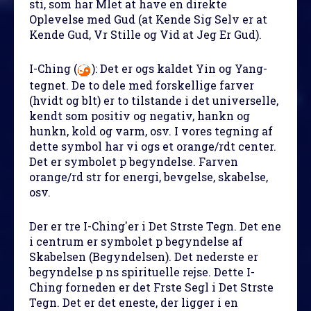
sti, som har Mlet at have en direkte
Oplevelse med Gud (at Kende Sig Selv er at
Kende Gud, Vr Stille og Vid at Jeg Er Gud).
I-Ching
(
): Det er ogs kaldet Yin og Yang-
tegnet. De to dele med forskellige farver
(hvidt og blt) er to tilstande i det universelle,
kendt som positiv og negativ, hankn og
hunkn, kold og varm, osv. I vores tegning af
dette symbol har vi ogs et orange/rdt center.
Det er symbolet p begyndelse. Farven
orange/rd str for energi, bevgelse, skabelse,
osv.
Der er tre I-Ching'er i Det Strste Tegn. Det ene
i centrum er symbolet p begyndelse af
Skabelsen (Begyndelsen). Det nederste er
begyndelse p ns spirituelle rejse. Dette I-
Ching forneden er det Frste Segl i Det Strste
Tegn. Det er det eneste, der ligger i en