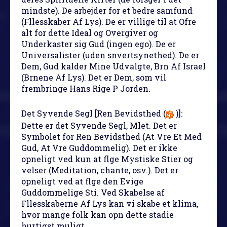
mindste). De arbejder for et bedre samfund
(Fllesskaber Af Lys). De er villige til at Ofre
alt for dette Ideal og Overgiver og
Underkaster sig Gud (ingen ego). De er
Universalister (uden snvertsynethed). De er
Dem, Gud kalder Mine Udvalgte, Brn Af Israel
(Brnene Af Lys). Det er Dem, som vil
frembringe Hans Rige P Jorden.
Det Syvende Segl
[Ren Bevidsthed (
)]:
Dette er det Syvende Segl, Mlet. Det er
Symbolet for Ren Bevidsthed (At Vre Et Med
Gud, At Vre Guddommelig). Det er ikke
opneligt ved kun at flge Mystiske Stier og
velser (Meditation, chante, osv.). Det er
opneligt ved at flge den Evige
Guddommelige Sti. Ved Skabelse af
Fllesskaberne Af Lys kan vi skabe et klima,
hvor mange folk kan opn dette stadie
hurtigst muligt.