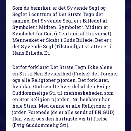
Som du bemrker, er det Syvende Segl og
Seglet i centrum
af Det Strste Tegn det
samme. Det Syvende Segl er i Billedet af
Symbolet i Midten. Symbolet i Midten er
Symbolet for Gud (i Centrum af Universet).
Mennesket er Skabt i Guds Billede. Det er i
det Syvende Segl (Tilstand), at vi atter er i
Hans Billede, Et.
Derfor forklarer Det Strste Tegn ikke alene
en Sti til Ren Bevidsthed (Frelse), det Forener
ogs alle Religioner p jorden. Det forklarer,
hvordan Gud sendte hver del af den Evige
Guddommelige Sti til menneskeheden som
en Stor Religion p jorden. Nu benbarer han
hele Stien. Med denne er alle Religioner p
jorden Forenede (de er alle sendt af EN GUD).
Han viser ogs den hurtigste vej til Frelse
(Evig Guddommelig Sti).