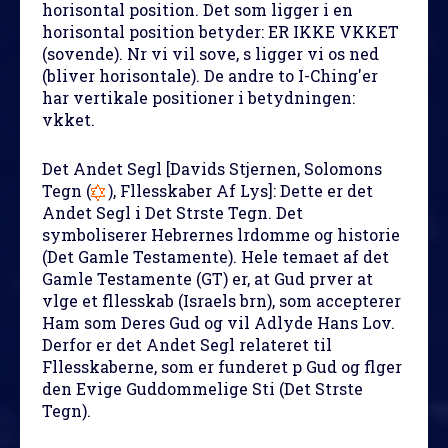
horisontal position. Det som ligger i en
horisontal position betyder: ER IKKE VKKET
(sovende). Nr vi vil sove, s ligger vi os ned
(bliver horisontale). De andre to I-Ching'er
har vertikale positioner i betydningen:
vkket.
Det Andet Segl
[Davids Stjernen, Solomons
Tegn (
), Fllesskaber Af Lys]: Dette er det
Andet Segl i Det Strste Tegn. Det
symboliserer Hebrernes lrdomme og historie
(Det Gamle Testamente). Hele temaet af det
Gamle Testamente (GT) er, at Gud prver at
vlge et fllesskab (Israels brn), som accepterer
Ham som Deres Gud og vil Adlyde Hans Lov.
Derfor er det Andet Segl relateret til
Fllesskaberne, som er funderet p Gud og flger
den Evige Guddommelige Sti (Det Strste
Tegn).