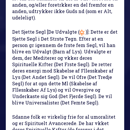
anden, og/eller foretrkker en del fremfor en
anden, udtrykker ikke Guds nd (som er Alt,
udeleligt).
Det Sjette Segl
[De Udvalgte (
)]: Dette er det
Sjette Segl i Det Strste Tegn. Efter at en
person gr igennem de frste fem Segl, vil han
blive en Udvalgt (Barn af Lys). Udvalgte er
dem, der Mediterer og vkker deres
Spirituelle Krfter (Det Frste Segl). De retter
deres energi mod Skabelse af Fllesskaber af
Lys (Det Andet Segl). De vil Ofre (Det Tredje
Segl) for at opn dette Ml (Skabelse af
Fllesskaber Af Lys) og vil Overgive og
Underkaste sig God (Det Fjerde Segl). De vil
blive Universalister (Det Femte Segl).
Sdanne folk er virkelig frie for al umoralitet
og er Spirituelt Avancerede. De har vkket
deres Spirituelle Krfter (de forsger i det