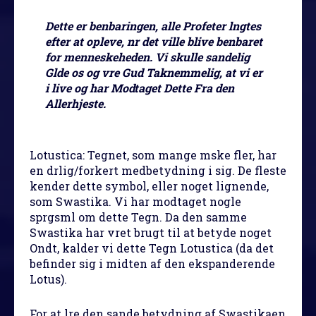
Dette er benbaringen, alle Profeter lngtes
efter at opleve, nr det ville blive benbaret
for menneskeheden. Vi skulle sandelig
Glde os og vre Gud Taknemmelig, at vi er
i live og har Modtaget Dette Fra den
Allerhjeste.
Lotustica
: Tegnet, som mange mske fler, har
en drlig/forkert medbetydning i sig. De fleste
kender dette symbol, eller noget lignende,
som Swastika. Vi har modtaget nogle
sprgsml om dette Tegn. Da den samme
Swastika har vret brugt til at betyde noget
Ondt, kalder vi dette Tegn Lotustica (da det
befinder sig i midten af den ekspanderende
Lotus).
For at lre den sande betydning af Swastikaen