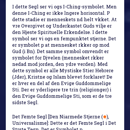
I dette Segl ser vi ogs I-Ching-symbolet. Men
denne I-Ching er ikke lngere horisontal. P
dette stadie er menneskets nd helt vkket. At
vre Overgivet og Underkastet Guds vilje er
den Hjeste Spirituelle Erkendelse. I dette
symbol ser vi ogs en fempunktet stjerne. Det
er symbolet p at mennesket rkker op mod
Gud (i Bn). Det samme symbol omvendt er
symbolet for Djvelen (mennesket rkker
nedad mod jorden, den ydre verden). Med
dette symbol er alle Mystiske Stier Hebrere
(Jder), Kristne og Islam blevet forklaret! De
er hver en del af den Evige Guddommelige
Sti. Der er yderligere tre trin (religionger) i
den Evige Guddommelige Sti, som er de tre
sidste Segl.
Det Femte Segl
[Den Niarmede Stjerne (
),
Universalisme]: Dette er det Femte Segl i Det
Strste Tegn. Det er Symbolet p