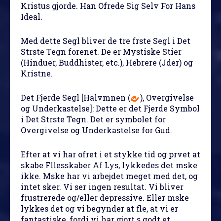
Kristus gjorde. Han Ofrede Sig Selv For Hans
Ideal.
Med dette Segl bliver de tre frste Segl i Det
Strste Tegn forenet. De er Mystiske Stier
(Hinduer, Buddhister, etc.), Hebrere (Jder) og
Kristne.
Det Fjerde Segl
[Halvmnen (
), Overgivelse
og Underkastelse]: Dette er det Fjerde Symbol
i Det Strste Tegn. Det er symbolet for
Overgivelse og Underkastelse for Gud.
Efter at vi har ofret i et stykke tid og prvet at
skabe Fllesskaber Af Lys, lykkedes det mske
ikke. Mske har vi arbejdet meget med det, og
intet sker. Vi ser ingen resultat. Vi bliver
frustrerede og/eller depressive. Eller mske
lykkes det og vi begynder at fle, at vi er
fantastiske, fordi vi har gjort s godt et