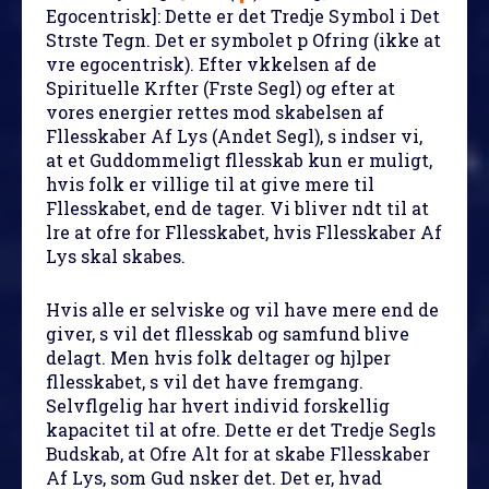
Egocentrisk]: Dette er det Tredje Symbol i Det
Strste Tegn. Det er symbolet p Ofring (ikke at
vre egocentrisk). Efter vkkelsen af de
Spirituelle Krfter (Frste Segl) og efter at
vores energier rettes mod skabelsen af
Fllesskaber Af Lys (Andet Segl), s indser vi,
at et Guddommeligt fllesskab kun er muligt,
hvis folk er villige til at give mere til
Fllesskabet, end de tager. Vi bliver ndt til at
lre at ofre for Fllesskabet, hvis Fllesskaber Af
Lys skal skabes.
Hvis alle er selviske og vil have mere end de
giver, s vil det fllesskab og samfund blive
delagt. Men hvis folk deltager og hjlper
fllesskabet, s vil det have fremgang.
Selvflgelig har hvert individ forskellig
kapacitet til at ofre. Dette er det Tredje Segls
Budskab, at Ofre Alt for at skabe Fllesskaber
Af Lys, som Gud nsker det. Det er, hvad