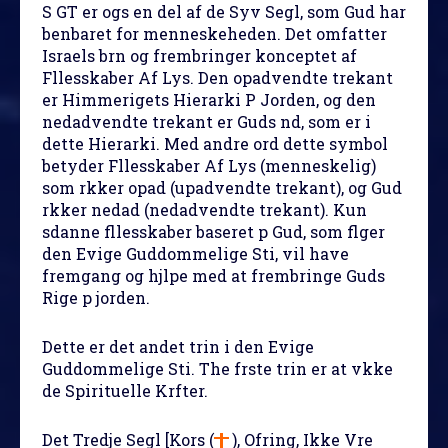
S GT er ogs en del af de Syv Segl, som Gud har
benbaret for menneskeheden. Det omfatter
Israels brn og frembringer konceptet af
Fllesskaber Af Lys. Den opadvendte trekant
er Himmerigets Hierarki P Jorden, og den
nedadvendte trekant er Guds nd, som er i
dette Hierarki. Med andre ord dette symbol
betyder Fllesskaber Af Lys (menneskelig)
som rkker opad (upadvendte trekant), og Gud
rkker nedad (nedadvendte trekant). Kun
sdanne fllesskaber baseret p Gud, som flger
den Evige Guddommelige Sti, vil have
fremgang og hjlpe med at frembringe Guds
Rige p jorden.
Dette er det andet trin i den Evige
Guddommelige Sti. The frste trin er at vkke
de Spirituelle Krfter.
Det Tredje Segl
[Kors (
), Ofring, Ikke Vre