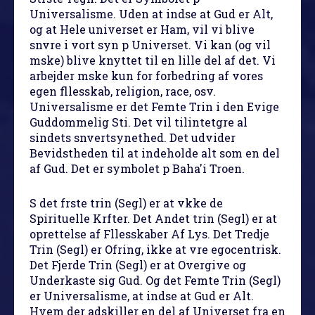
Universalisme. Uden at indse at Gud er Alt,
og at Hele universet er Ham, vil vi blive
snvre i vort syn p Universet. Vi kan (og vil
mske) blive knyttet til en lille del af det. Vi
arbejder mske kun for forbedring af vores
egen fllesskab, religion, race, osv.
Universalisme er det Femte Trin i den Evige
Guddommelig Sti. Det vil tilintetgre al
sindets snvertsynethed. Det udvider
Bevidstheden til at indeholde alt som en del
af Gud. Det er symbolet p Baha'i Troen.
S det frste trin (Segl) er at vkke de
Spirituelle Krfter. Det Andet trin (Segl) er at
oprettelse af Fllesskaber Af Lys. Det Tredje
Trin (Segl) er Ofring, ikke at vre egocentrisk.
Det Fjerde Trin (Segl) er at Overgive og
Underkaste sig Gud. Og det Femte Trin (Segl)
er Universalisme, at indse at Gud er Alt.
Hvem der adskiller en del af Universet fra en